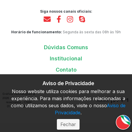
Siga nossos canais oficiais:
Horário de funcionamento:
Segunda às sexta das 08h às 19h
Dúvidas Comuns
Institucional
Contato
Aviso de Privacidade
Nosso website utiliza cookies para melhorar a sua
Gráfica Centrocópias ©
experiência. Para mais informações relacionadas a
2026 - Todos os direitos
R. dos Ilhéus, nº 46 -
reservados - CNPJ:
Florianópolis, SC
como utilizamos seus dados, visite o nosso
Aviso de
01.764.170/0001-05
Privacidade
.
Fechar